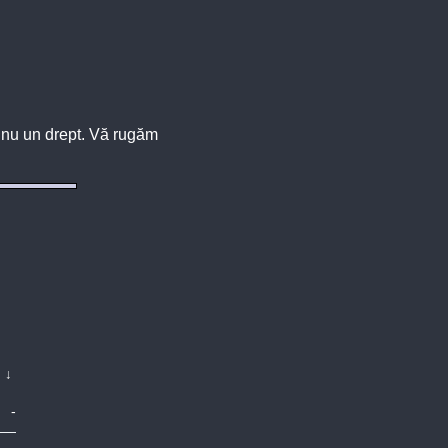
u, nu un drept. Vă rugăm
↓
-