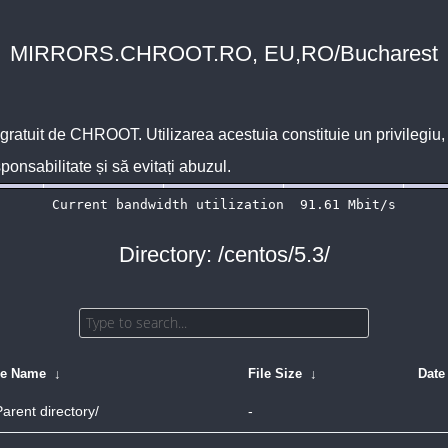
MIRRORS.CHROOT.RO, EU,RO/Bucharest
 gratuit de
CHROOT
. Utilizarea acestuia constituie un privilegi
sponsabilitate și să evitați abuzul.
Directory: /centos/5.3/
le Name
↓
File Size
↓
Date
Parent directory/
-