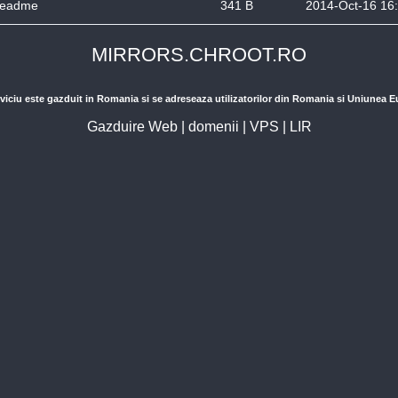
readme
341 B
2014-Oct-16 16
MIRRORS.CHROOT.RO
viciu este gazduit in Romania si se adreseaza utilizatorilor din Romania si Uniunea 
Gazduire Web
|
domenii
|
VPS
|
LIR