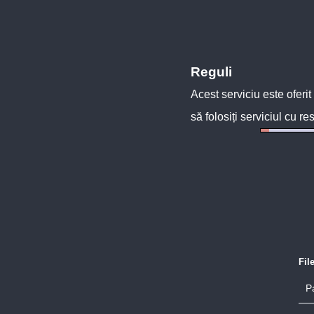
Reguli
Acest serviciu este oferit
să folosiți serviciul cu re
Fil
P