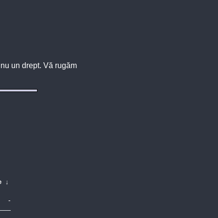
u, nu un drept. Vă rugăm
e
↓
-