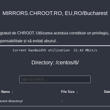
MIRRORS.CHROOT.RO, EU,RO/Bucharest
 gratuit de
CHROOT
. Utilizarea acestuia constituie un privilegi
sponsabilitate și să evitați abuzul.
Directory: /centos/6/
e Name
↓
File Size
↓
Dat
arent directory/
-