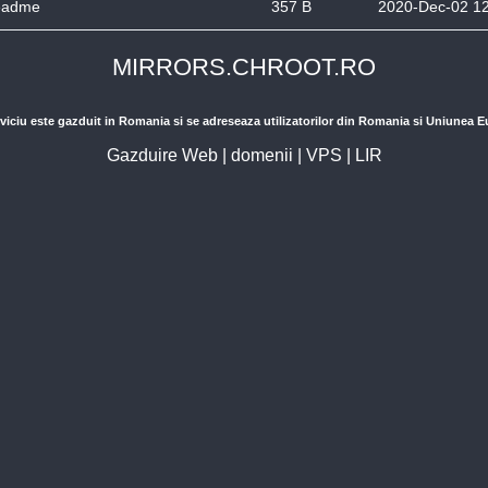
eadme
357 B
2020-Dec-02 1
MIRRORS.CHROOT.RO
viciu este gazduit in Romania si se adreseaza utilizatorilor din Romania si Uniunea 
Gazduire Web
|
domenii
|
VPS
|
LIR