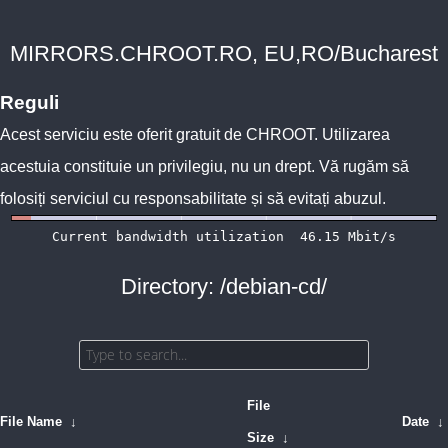
MIRRORS.CHROOT.RO, EU,RO/Bucharest
Reguli
Acest serviciu este oferit gratuit de
CHROOT
. Utilizarea
acestuia constituie un privilegiu, nu un drept. Vă rugăm să
folosiți serviciul cu responsabilitate și să evitați abuzul.
Directory: /debian-cd/
File
File Name
↓
Date
↓
Size
↓