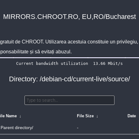
MIRRORS.CHROOT.RO, EU,RO/Bucharest
 gratuit de
CHROOT
. Utilizarea acestuia constituie un privilegi
sponsabilitate și să evitați abuzul.
Directory: /debian-cd/current-live/source/
ile Name
↓
File Size
↓
Date
Parent directory/
-