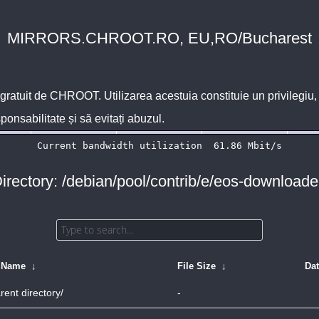
MIRRORS.CHROOT.RO, EU,RO/Bucharest
 gratuit de
CHROOT
. Utilizarea acestuia constituie un privilegi
sponsabilitate și să evitați abuzul.
irectory: /debian/pool/contrib/e/eos-downloade
e Name
↓
File Size
↓
Da
rent directory/
-