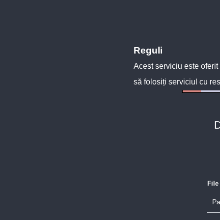
Reguli
Acest serviciu este oferit
să folosiți serviciul cu re
D
Fil
Pa