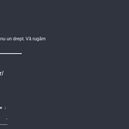
u, nu un drept. Vă rugăm
r/
te
↓
-