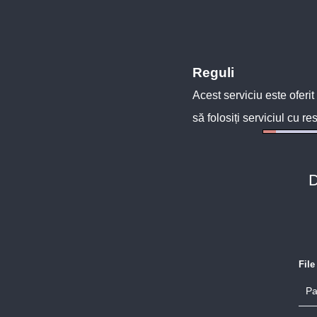
Reguli
Acest serviciu este oferit
să folosiți serviciul cu re
D
Fil
Pa