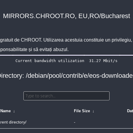
MIRRORS.CHROOT.RO, EU,RO/Bucharest
 gratuit de
CHROOT
. Utilizarea acestuia constituie un privilegi
sponsabilitate și să evitați abuzul.
irectory: /debian/pool/contrib/e/eos-downloade
e Name
↓
File Size
↓
Da
rent directory/
-