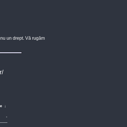
u, nu un drept. Vă rugăm
r/
te
↓
-