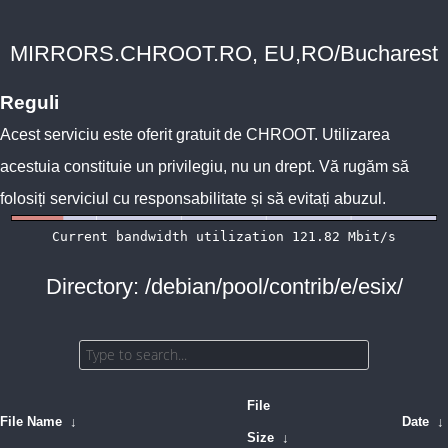
MIRRORS.CHROOT.RO, EU,RO/Bucharest
Reguli
Acest serviciu este oferit gratuit de
CHROOT
. Utilizarea
acestuia constituie un privilegiu, nu un drept. Vă rugăm să
folosiți serviciul cu responsabilitate și să evitați abuzul.
Directory: /debian/pool/contrib/e/esix/
File
File Name
↓
Date
↓
Size
↓