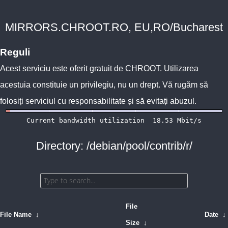
MIRRORS.CHROOT.RO, EU,RO/Bucharest
Reguli
Acest serviciu este oferit gratuit de
CHROOT
. Utilizarea
acestuia constituie un privilegiu, nu un drept. Vă rugăm să
folosiți serviciul cu responsabilitate și să evitați abuzul.
Directory: /debian/pool/contrib/r/
File
File Name
↓
Date
↓
Size
↓