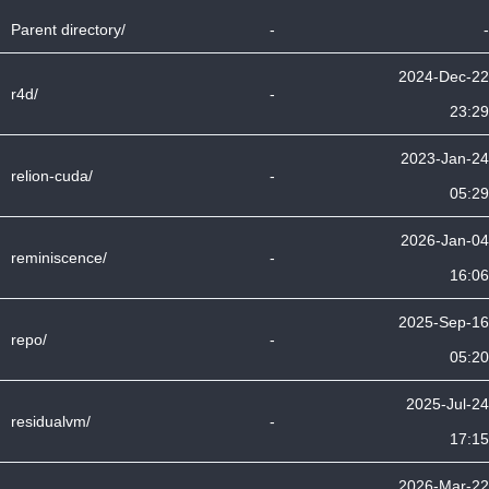
Parent directory/
-
-
2024-Dec-22
r4d/
-
23:29
2023-Jan-24
relion-cuda/
-
05:29
2026-Jan-04
reminiscence/
-
16:06
2025-Sep-16
repo/
-
05:20
2025-Jul-24
residualvm/
-
17:15
2026-Mar-22