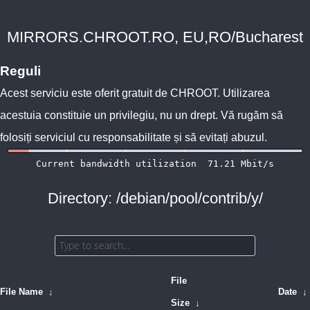
MIRRORS.CHROOT.RO, EU,RO/Bucharest
Reguli
Acest serviciu este oferit gratuit de
CHROOT
. Utilizarea
acestuia constituie un privilegiu, nu un drept. Vă rugăm să
folosiți serviciul cu responsabilitate și să evitați abuzul.
Directory: /debian/pool/contrib/y/
File
File Name
↓
Date
↓
Size
↓