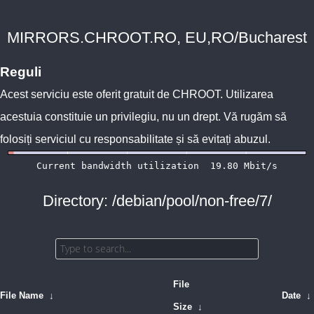
MIRRORS.CHROOT.RO, EU,RO/Bucharest
Reguli
Acest serviciu este oferit gratuit de
CHROOT
. Utilizarea
acestuia constituie un privilegiu, nu un drept. Vă rugăm să
folosiți serviciul cu responsabilitate și să evitați abuzul.
Directory: /debian/pool/non-free/7/
File
File Name
↓
Date
↓
Size
↓