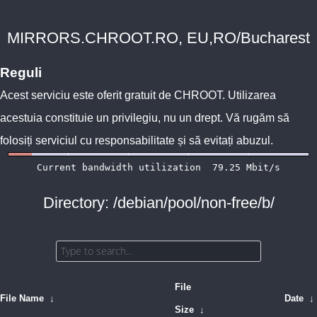
MIRRORS.CHROOT.RO, EU,RO/Bucharest
Reguli
Acest serviciu este oferit gratuit de
CHROOT
. Utilizarea
acestuia constituie un privilegiu, nu un drept. Vă rugăm să
folosiți serviciul cu responsabilitate și să evitați abuzul.
Directory: /debian/pool/non-free/b/
File
File Name
↓
Date
↓
Size
↓