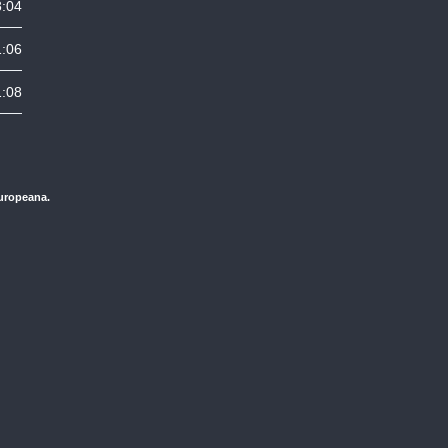
8:04
1:06
1:08
Europeana.