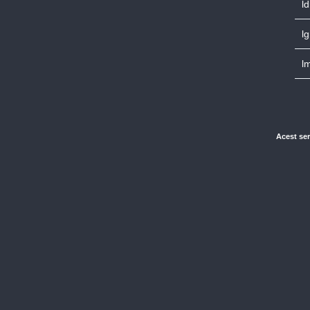
l
lg
l
Acest ser