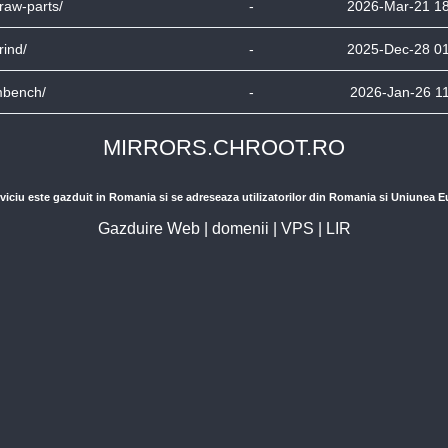
draw-parts/
-
2026-Mar-21 1
rind/
-
2025-Dec-28 0
mbench/
-
2026-Jan-26 1
MIRRORS.CHROOT.RO
viciu este gazduit in Romania si se adreseaza utilizatorilor din Romania si Uniunea 
Gazduire Web
|
domenii
|
VPS
|
LIR