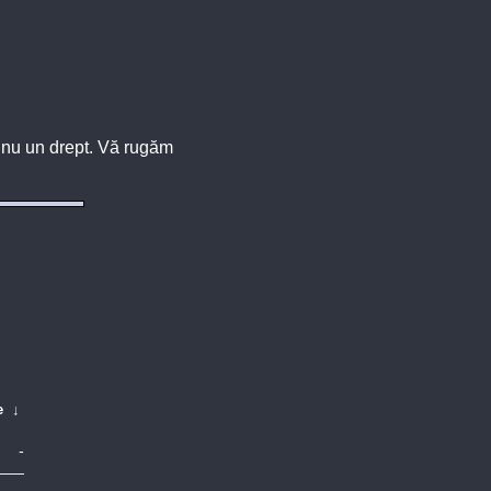
u, nu un drept. Vă rugăm
e
↓
-