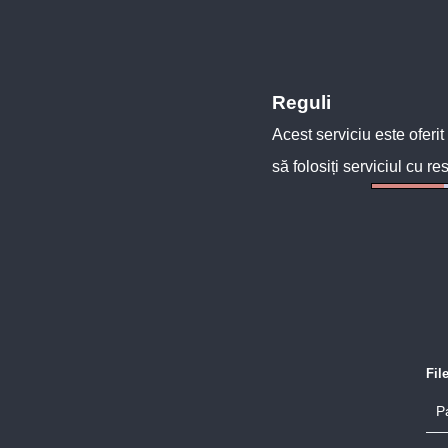
Reguli
Acest serviciu este oferit
să folosiți serviciul cu re
Fil
P