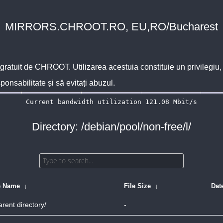
MIRRORS.CHROOT.RO, EU,RO/Bucharest
 gratuit de
CHROOT
. Utilizarea acestuia constituie un privilegi
sponsabilitate și să evitați abuzul.
Directory: /debian/pool/non-free/l/
e Name
↓
File Size
↓
Dat
arent directory/
-