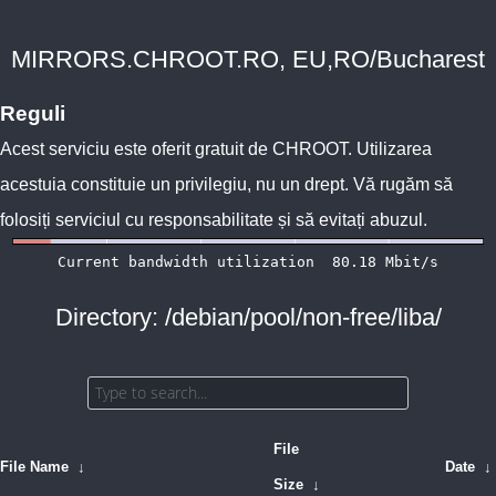
MIRRORS.CHROOT.RO, EU,RO/Bucharest
Reguli
Acest serviciu este oferit gratuit de
CHROOT
. Utilizarea
acestuia constituie un privilegiu, nu un drept. Vă rugăm să
folosiți serviciul cu responsabilitate și să evitați abuzul.
Directory: /debian/pool/non-free/liba/
File
File Name
↓
Date
↓
Size
↓