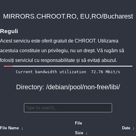
MIRRORS.CHROOT.RO, EU,RO/Bucharest
Reguli
Acest serviciu este oferit gratuit de
CHROOT
. Utilizarea
acestuia constituie un privilegiu, nu un drept. Vă rugăm să
folosiți serviciul cu responsabilitate și să evitați abuzul.
Directory: /debian/pool/non-free/libi/
File
File Name
↓
Date
↓
Size
↓