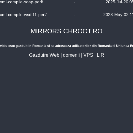
bxml-compile-soap-perl/
-
2025-Jul-20 0
bxml-compile-wsdl11-perl/
-
2023-May-02 1
MIRRORS.CHROOT.RO
viciu este gazduit in Romania si se adreseaza utilizatorilor din Romania si Uniunea 
Gazduire Web
|
domenii
|
VPS
|
LIR