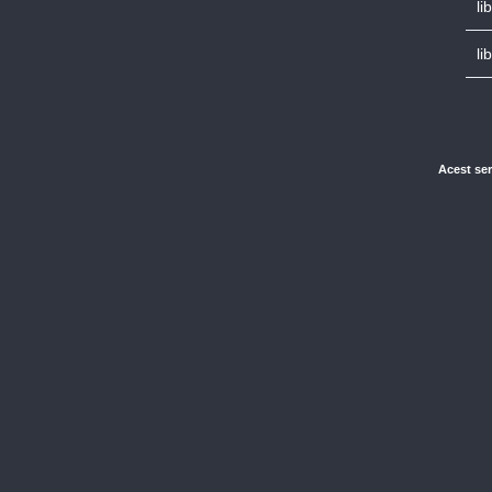
li
li
Acest ser