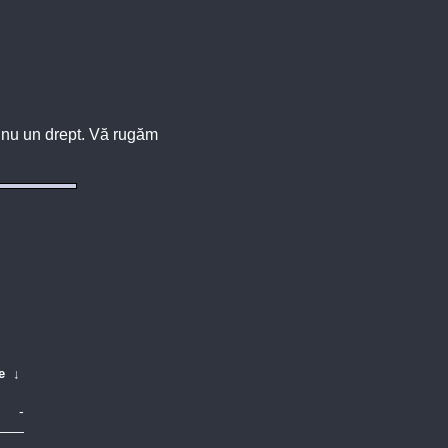
u, nu un drept. Vă rugăm
e
↓
-