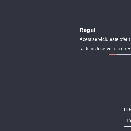
Reguli
Acest serviciu este oferit
să folosiți serviciul cu re
Fil
Pa