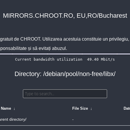
MIRRORS.CHROOT.RO, EU,RO/Bucharest
 gratuit de
CHROOT
. Utilizarea acestuia constituie un privilegi
sponsabilitate și să evitați abuzul.
Directory: /debian/pool/non-free/libx/
e Name
↓
File Size
↓
Dat
rent directory/
-