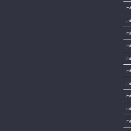
mb
mb
mb
mb
mb
mb
mb
mb
mb
mb