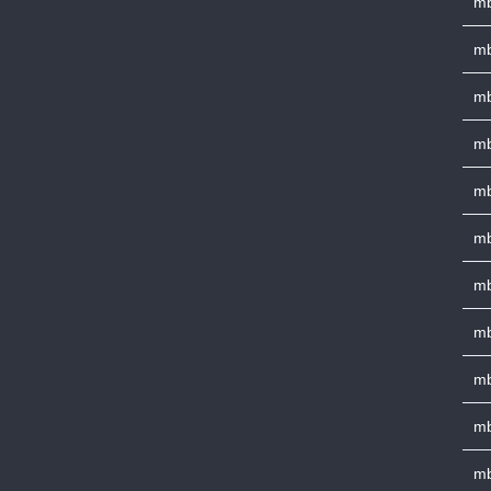
mb
mb
mb
mb
mb
mb
mb
mb
mb
mb
mb