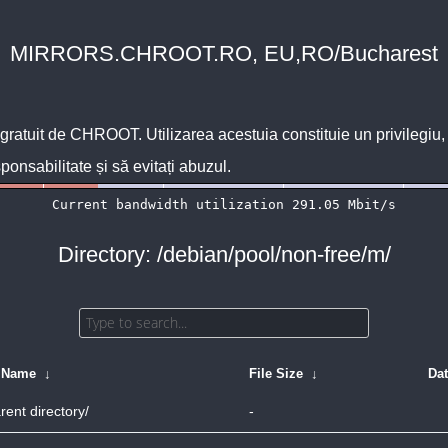
MIRRORS.CHROOT.RO, EU,RO/Bucharest
 gratuit de
CHROOT
. Utilizarea acestuia constituie un privilegi
sponsabilitate și să evitați abuzul.
Directory: /debian/pool/non-free/m/
e Name
↓
File Size
↓
Da
rent directory/
-