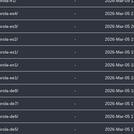
rola-fr1/
-
2026-Mar-09 1
rola-es4/
-
2026-Mar-05 2
rola-es3/
-
2026-Mar-05 2
rola-es2/
-
2026-Mar-05 1
rola-es1/
-
2026-Mar-05 1
rola-en1/
-
2026-Mar-05 1
rola-ee1/
-
2026-Mar-05 1
rola-de8/
-
2026-Mar-05 1
rola-de7/
-
2026-Mar-05 1
rola-de6/
-
2026-Mar-05 1
rola-de5/
-
2026-Mar-05 1