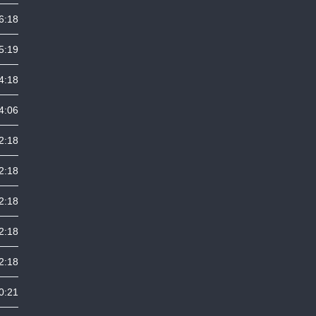
6:18
5:19
4:18
4:06
2:18
2:18
2:18
2:18
2:18
0:21