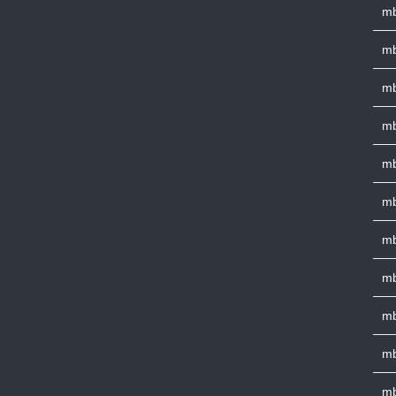
mb
mb
mb
mb
mb
mb
mb
mb
mb
mb
mb