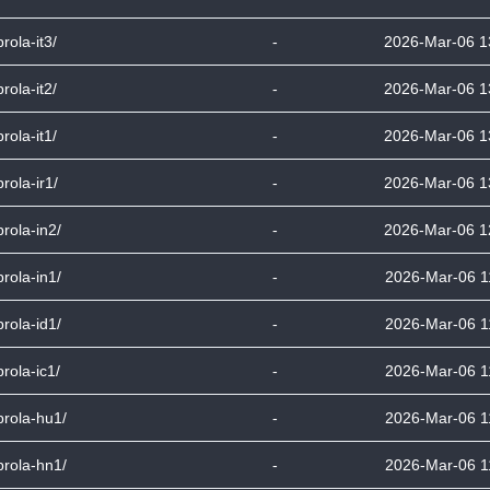
rola-it3/
-
2026-Mar-06 1
rola-it2/
-
2026-Mar-06 1
rola-it1/
-
2026-Mar-06 1
rola-ir1/
-
2026-Mar-06 1
rola-in2/
-
2026-Mar-06 1
rola-in1/
-
2026-Mar-06 1
rola-id1/
-
2026-Mar-06 1
rola-ic1/
-
2026-Mar-06 1
rola-hu1/
-
2026-Mar-06 1
rola-hn1/
-
2026-Mar-06 1