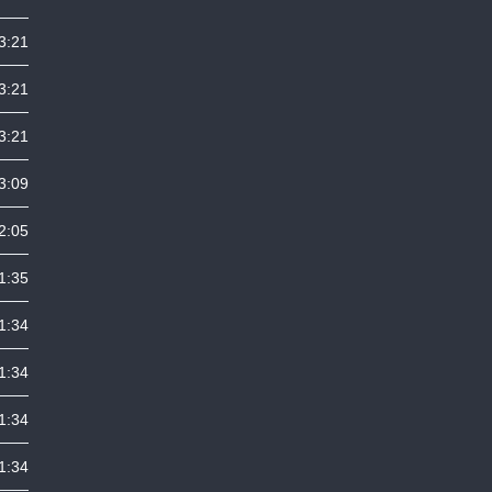
3:21
3:21
3:21
3:09
2:05
1:35
1:34
1:34
1:34
1:34