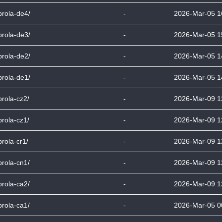
rola-de4/
-
2026-Mar-05 1
rola-de3/
-
2026-Mar-05 1
rola-de2/
-
2026-Mar-05 1
rola-de1/
-
2026-Mar-05 1
rola-cz2/
-
2026-Mar-09 1
rola-cz1/
-
2026-Mar-09 1
rola-cr1/
-
2026-Mar-09 1
rola-cn1/
-
2026-Mar-09 1
rola-ca2/
-
2026-Mar-09 1
rola-ca1/
-
2026-Mar-05 0