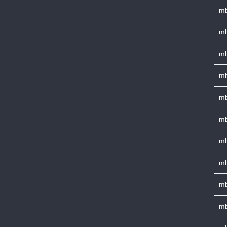
mb
mb
mb
mb
mb
mb
mb
mb
mb
mb