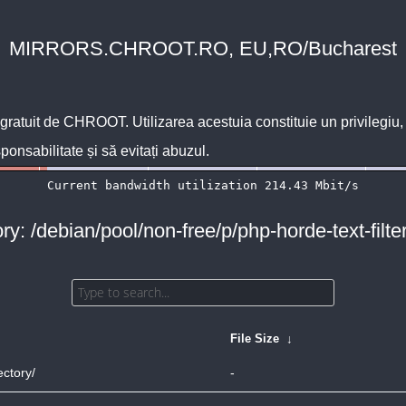
MIRRORS.CHROOT.RO, EU,RO/Bucharest
 gratuit de
CHROOT
. Utilizarea acestuia constituie un privilegi
sponsabilitate și să evitați abuzul.
ry: /debian/pool/non-free/p/php-horde-text-filte
↓
File Size
↓
ectory/
-