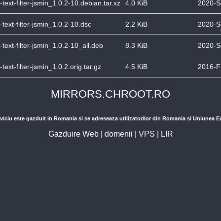
text-filter-jsmin_1.0.2-10.debian.tar.xz
4.0 KiB
2020-S
text-filter-jsmin_1.0.2-10.dsc
2.2 KiB
2020-S
text-filter-jsmin_1.0.2-10_all.deb
8.3 KiB
2020-S
text-filter-jsmin_1.0.2.orig.tar.gz
4.5 KiB
2016-F
MIRRORS.CHROOT.RO
viciu este gazduit in Romania si se adreseaza utilizatorilor din Romania si Uniunea 
Gazduire Web
|
domenii
|
VPS
|
LIR