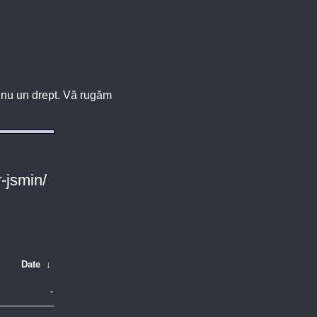
u, nu un drept. Vă rugăm
r-jsmin/
Date
↓
-