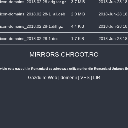
icon-domains_2018.02.28.orig.tar.gz
3.7 MiB
2018-Jun-28 18
icon-domains_2018.02.28-1_all.deb
2.9 MiB
2018-Jun-28 18
icon-domains_2018.02.28-1.diff.gz
4.4 KiB
2018-Jun-28 18
icon-domains_2018.02.28-1.dsc
1.7 KiB
2018-Jun-28 18
MIRRORS.CHROOT.RO
viciu este gazduit in Romania si se adreseaza utilizatorilor din Romania si Uniunea 
Gazduire Web
|
domenii
|
VPS
|
LIR