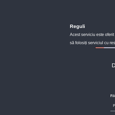
Reguli
Acest serviciu este oferit
să folosiți serviciul cu re
D
Fi
P