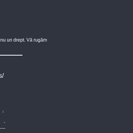
u, nu un drept. Vă rugăm
s/
↓
-