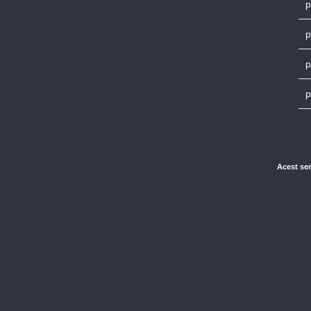
p
p
p
p
Acest ser