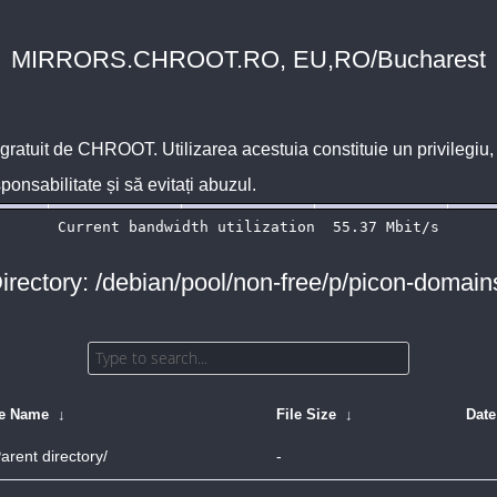
MIRRORS.CHROOT.RO, EU,RO/Bucharest
 gratuit de
CHROOT
. Utilizarea acestuia constituie un privilegi
sponsabilitate și să evitați abuzul.
irectory: /debian/pool/non-free/p/picon-domain
le Name
↓
File Size
↓
Date
arent directory/
-