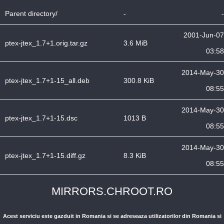
Parent directory/
-
-
2001-Jun-07
ptex-jtex_1.7+1.orig.tar.gz
3.6 MiB
03:58
2014-May-30
ptex-jtex_1.7+1-15_all.deb
300.8 KiB
08:55
2014-May-30
ptex-jtex_1.7+1-15.dsc
1013 B
08:55
2014-May-30
ptex-jtex_1.7+1-15.diff.gz
8.3 KiB
08:55
MIRRORS.CHROOT.RO
Acest serviciu este gazduit in Romania si se adreseaza utilizatorilor din Romania si