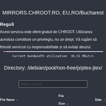
MIRRORS.CHROOT.RO, EU,RO/Bucharest
Reguli
Acest serviciu este oferit gratuit de
CHROOT
. Utilizarea
acestuia constituie un privilegiu, nu un drept. Vă rugăm să
folosiți serviciul cu responsabilitate și să evitați abuzul.
Directory: /debian/pool/non-free/p/ptex-jtex/
File
File Name
↓
Date
↓
Size
↓