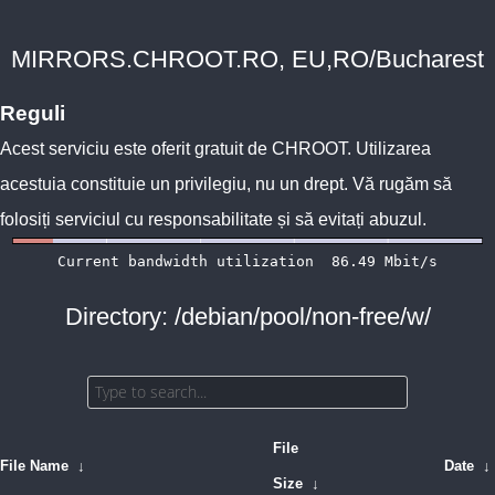
MIRRORS.CHROOT.RO, EU,RO/Bucharest
Reguli
Acest serviciu este oferit gratuit de
CHROOT
. Utilizarea
acestuia constituie un privilegiu, nu un drept. Vă rugăm să
folosiți serviciul cu responsabilitate și să evitați abuzul.
Directory: /debian/pool/non-free/w/
File
File Name
↓
Date
↓
Size
↓