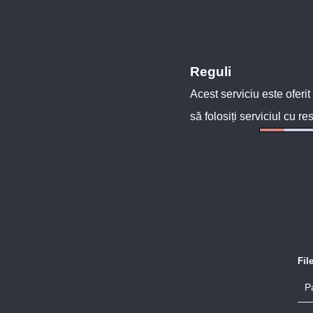
Reguli
Acest serviciu este oferit
să folosiți serviciul cu re
Fil
P