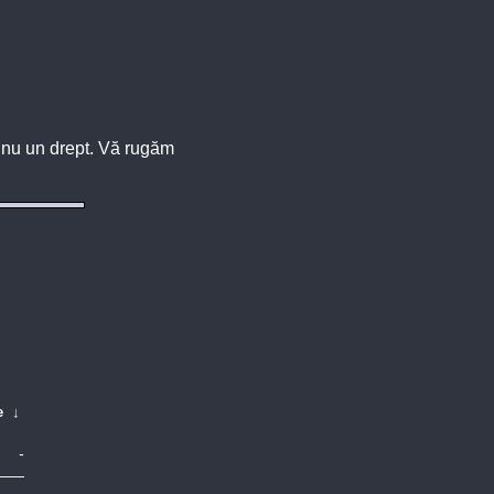
u, nu un drept. Vă rugăm
e
↓
-