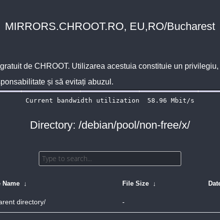
MIRRORS.CHROOT.RO, EU,RO/Bucharest
 gratuit de
CHROOT
. Utilizarea acestuia constituie un privilegi
sponsabilitate și să evitați abuzul.
Directory: /debian/pool/non-free/x/
e Name
↓
File Size
↓
Dat
arent directory/
-