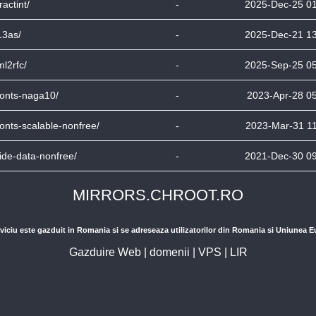
ractint/
-
2025-Dec-25 0
13as/
-
2025-Dec-21 1
ml2rfc/
-
2025-Sep-25 0
fonts-naga10/
-
2023-Apr-28 0
fonts-scalable-nonfree/
-
2023-Mar-31 1
tide-data-nonfree/
-
2021-Dec-30 0
MIRRORS.CHROOT.RO
viciu este gazduit in Romania si se adreseaza utilizatorilor din Romania si Uniunea 
Gazduire Web
|
domenii
|
VPS
|
LIR