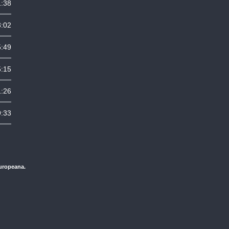
1:38
3:02
5:49
5:15
1:26
9:33
Europeana.