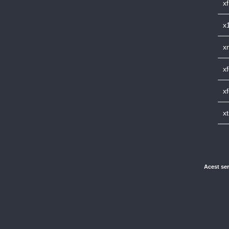
xf
x
x
x
x
x
Acest ser