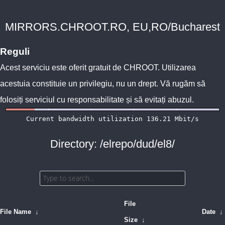
MIRRORS.CHROOT.RO, EU,RO/Bucharest
Reguli
Acest serviciu este oferit gratuit de
CHROOT
. Utilizarea
acestuia constituie un privilegiu, nu un drept. Vă rugăm să
folosiți serviciul cu responsabilitate și să evitați abuzul.
Directory: /elrepo/dud/el8/
File
File Name
↓
Date
↓
Size
↓