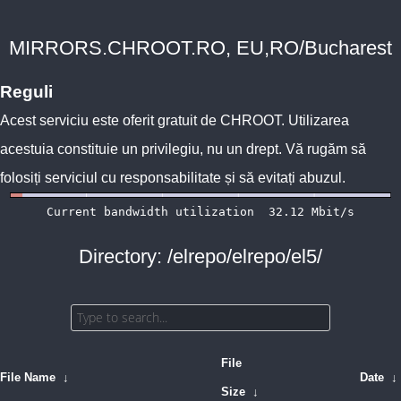
MIRRORS.CHROOT.RO, EU,RO/Bucharest
Reguli
Acest serviciu este oferit gratuit de
CHROOT
. Utilizarea
acestuia constituie un privilegiu, nu un drept. Vă rugăm să
folosiți serviciul cu responsabilitate și să evitați abuzul.
Directory: /elrepo/elrepo/el5/
File
File Name
↓
Date
↓
Size
↓