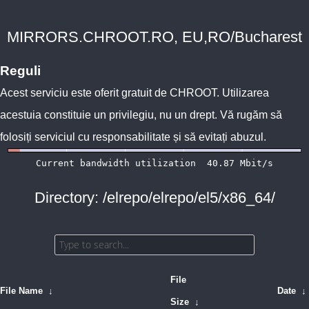
MIRRORS.CHROOT.RO, EU,RO/Bucharest
Reguli
Acest serviciu este oferit gratuit de
CHROOT
. Utilizarea
acestuia constituie un privilegiu, nu un drept. Vă rugăm să
folosiți serviciul cu responsabilitate și să evitați abuzul.
Directory: /elrepo/elrepo/el5/x86_64/
File
File Name
↓
Date
↓
Size
↓