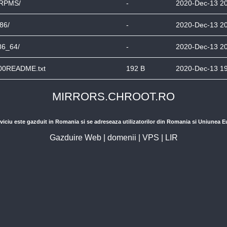
RPMS/
-
2020-Dec-13 2
386/
-
2020-Dec-13 2
86_64/
-
2020-Dec-13 2
00README.txt
192 B
2020-Dec-13 1
MIRRORS.CHROOT.RO
viciu este gazduit in Romania si se adreseaza utilizatorilor din Romania si Uniunea 
Gazduire Web
|
domenii
|
VPS
|
LIR