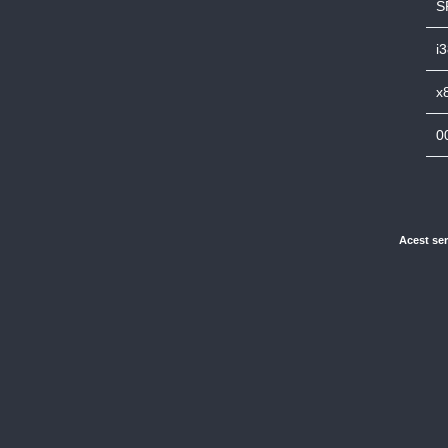
S
i
x
0
Acest ser