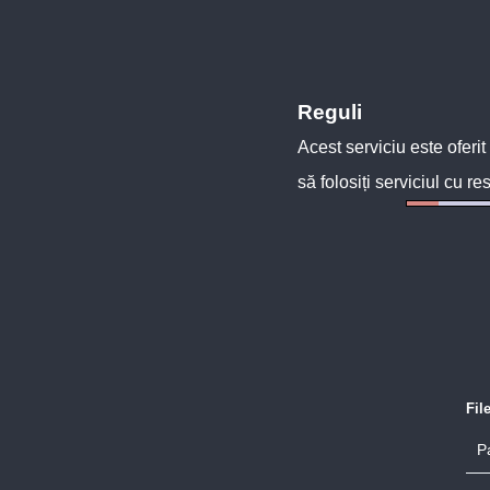
Reguli
Acest serviciu este oferit
să folosiți serviciul cu re
Fil
P