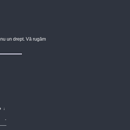
u, nu un drept. Vă rugăm
e
↓
-