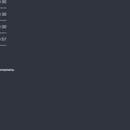
0:30
0:30
0:30
9:57
Europeana.