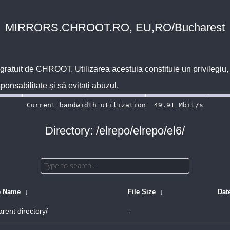
MIRRORS.CHROOT.RO, EU,RO/Bucharest
 gratuit de
CHROOT
. Utilizarea acestuia constituie un privilegi
sponsabilitate și să evitați abuzul.
Directory: /elrepo/elrepo/el6/
e Name
↓
File Size
↓
Dat
arent directory/
-