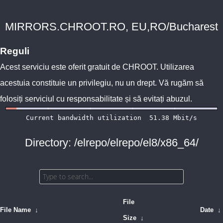
MIRRORS.CHROOT.RO, EU,RO/Bucharest
Reguli
Acest serviciu este oferit gratuit de
CHROOT
. Utilizarea
acestuia constituie un privilegiu, nu un drept. Vă rugăm să
folosiți serviciul cu responsabilitate și să evitați abuzul.
Directory: /elrepo/elrepo/el8/x86_64/
File
File Name
↓
Date
↓
Size
↓