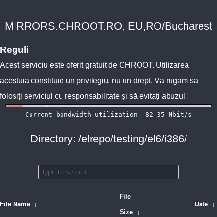
MIRRORS.CHROOT.RO, EU,RO/Bucharest
Reguli
Acest serviciu este oferit gratuit de
CHROOT
. Utilizarea
acestuia constituie un privilegiu, nu un drept. Vă rugăm să
folosiți serviciul cu responsabilitate și să evitați abuzul.
Directory: /elrepo/testing/el6/i386/
File
File Name
↓
Date
↓
Size
↓