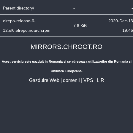
Parent directory/
-
-
elrepo-release-6-
2020-Dec-13
7.8 KiB
12.el6.elrepo.noarch.rpm
19:46
MIRRORS.CHROOT.RO
Acest serviciu este gazduit in Romania si se adreseaza utilizatorilor din Romania si
Uniunea Europeana.
Gazduire Web
|
domenii
|
VPS
|
LIR