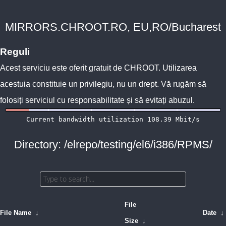
MIRRORS.CHROOT.RO, EU,RO/Bucharest
Reguli
Acest serviciu este oferit gratuit de
CHROOT
. Utilizarea
acestuia constituie un privilegiu, nu un drept. Vă rugăm să
folosiți serviciul cu responsabilitate și să evitați abuzul.
Directory: /elrepo/testing/el6/i386/RPMS/
File
File Name
↓
Date
↓
Size
↓