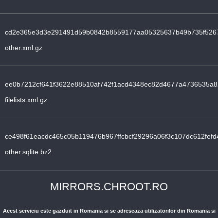
cd2e365e3d3e291491d59b0842b8559177aa05325637b49b735f526
other.xml.gz
ee0b7212cf641f3622e88510af742f1acd4348ec82d4677a4736535a8
filelists.xml.gz
ce498f61eacdc465c05b119476b967ffcbcf29296a06f3c107dc612fefd
other.sqlite.bz2
MIRRORS.CHROOT.RO
Acest serviciu este gazduit in Romania si se adreseaza utilizatorilor din Romania si