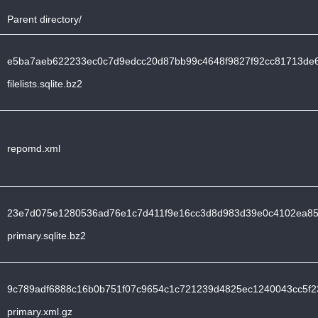
Parent directory/
e5ba7aeb622233ec0c7d9edcc20d87bb99c4648f9827f92cc81713de6
filelists.sqlite.bz2
repomd.xml
23e7d075e1280536ad76e1c7d411f9e16cc3d8d983d39e0c4102ea85
primary.sqlite.bz2
9c789adf6888c16b0b751f07c9654c1c721239d4825ec1240043cc5f2
primary.xml.gz