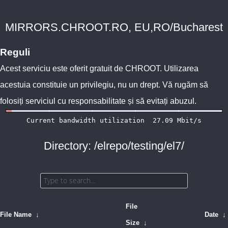
MIRRORS.CHROOT.RO, EU,RO/Bucharest
Reguli
Acest serviciu este oferit gratuit de
CHROOT
. Utilizarea
acestuia constituie un privilegiu, nu un drept. Vă rugăm să
folosiți serviciul cu responsabilitate și să evitați abuzul.
Directory: /elrepo/testing/el7/
File
File Name
↓
Date
↓
Size
↓