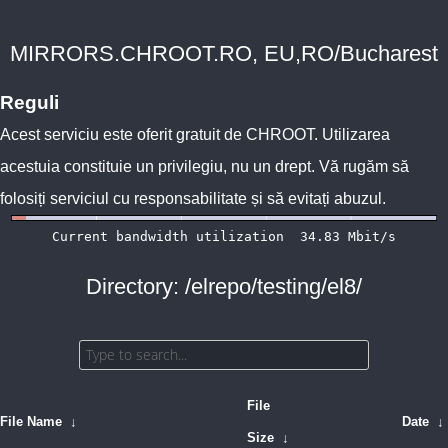
MIRRORS.CHROOT.RO, EU,RO/Bucharest
Reguli
Acest serviciu este oferit gratuit de
CHROOT
. Utilizarea
acestuia constituie un privilegiu, nu un drept. Vă rugăm să
folosiți serviciul cu responsabilitate și să evitați abuzul.
Directory: /elrepo/testing/el8/
File
File Name
↓
Date
↓
Size
↓