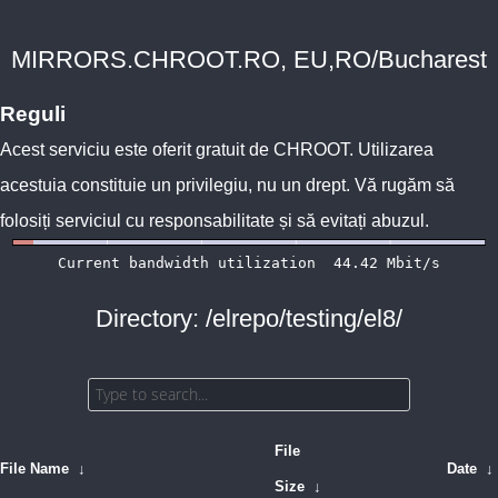
MIRRORS.CHROOT.RO, EU,RO/Bucharest
Reguli
Acest serviciu este oferit gratuit de
CHROOT
. Utilizarea
acestuia constituie un privilegiu, nu un drept. Vă rugăm să
folosiți serviciul cu responsabilitate și să evitați abuzul.
Directory: /elrepo/testing/el8/
File
File Name
↓
Date
↓
Size
↓