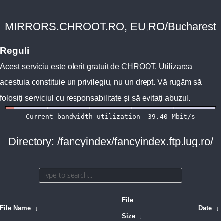
MIRRORS.CHROOT.RO, EU,RO/Bucharest
Reguli
Acest serviciu este oferit gratuit de
CHROOT
. Utilizarea
acestuia constituie un privilegiu, nu un drept. Vă rugăm să
folosiți serviciul cu responsabilitate și să evitați abuzul.
Directory: /fancyindex/fancyindex.ftp.lug.ro/
File
File Name
↓
Date
↓
Size
↓