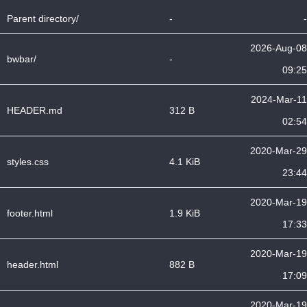
Parent directory/
-
-
2026-Aug-08
bwbar/
-
09:25
2024-Mar-11
HEADER.md
312 B
02:54
2020-Mar-29
styles.css
4.1 KiB
23:44
2020-Mar-19
footer.html
1.9 KiB
17:33
2020-Mar-19
header.html
882 B
17:09
2020-Mar-19