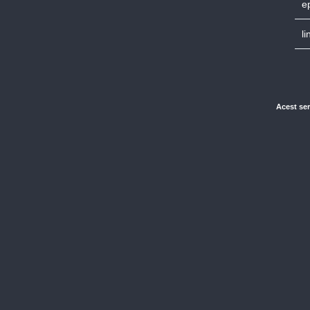
e
li
Acest ser