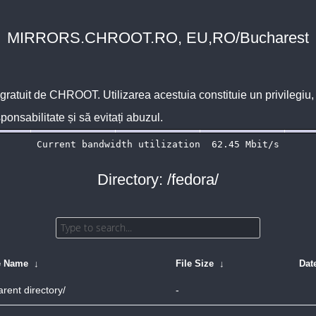
MIRRORS.CHROOT.RO, EU,RO/Bucharest
 gratuit de
CHROOT
. Utilizarea acestuia constituie un privilegi
sponsabilitate și să evitați abuzul.
Directory: /fedora/
e Name
↓
File Size
↓
Dat
arent directory/
-