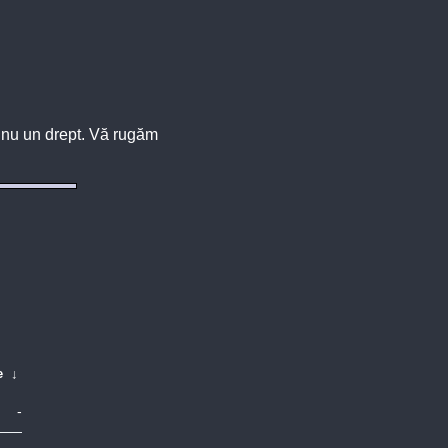
u, nu un drept. Vă rugăm
e
↓
-