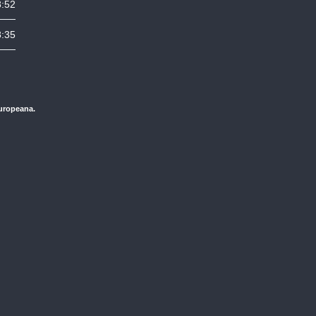
8:52
8:35
Europeana.