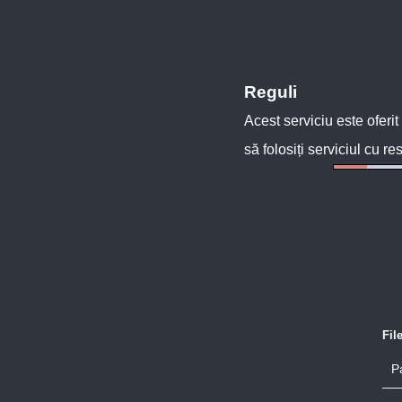
Reguli
Acest serviciu este oferit
să folosiți serviciul cu re
Fil
P