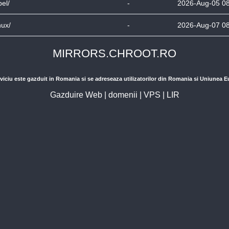
pel/
-
2026-Aug-05 0
nux/
-
2026-Aug-07 0
MIRRORS.CHROOT.RO
viciu este gazduit in Romania si se adreseaza utilizatorilor din Romania si Uniunea 
Gazduire Web
|
domenii
|
VPS
|
LIR