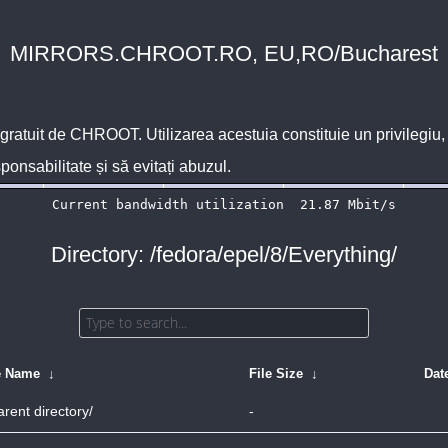
MIRRORS.CHROOT.RO, EU,RO/Bucharest
 gratuit de
CHROOT
. Utilizarea acestuia constituie un privilegi
sponsabilitate și să evitați abuzul.
Directory: /fedora/epel/8/Everything/
e Name
↓
File Size
↓
Dat
arent directory/
-