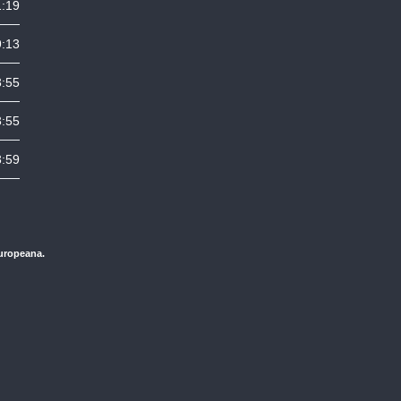
1:19
9:13
3:55
3:55
3:59
Europeana.