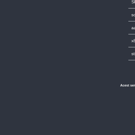
S
s
a
x
s
Acest ser