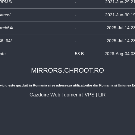
RPMS/
-
2021-Jun-29 2
ource/
-
2021-Jun-30 1
arch64/
-
2025-Jul-14 2
86_64/
-
2025-Jul-14 2
tate
58 B
2026-Aug-04 0
MIRRORS.CHROOT.RO
viciu este gazduit in Romania si se adreseaza utilizatorilor din Romania si Uniunea 
Gazduire Web
|
domenii
|
VPS
|
LIR