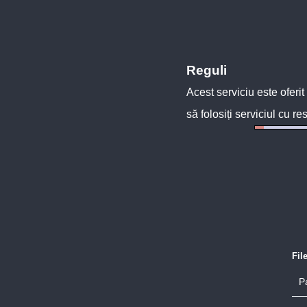
Reguli
Acest serviciu este oferit
să folosiți serviciul cu re
Fil
P