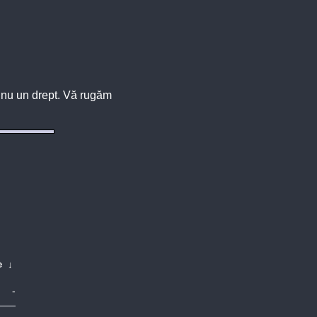
u, nu un drept. Vă rugăm
e
↓
-