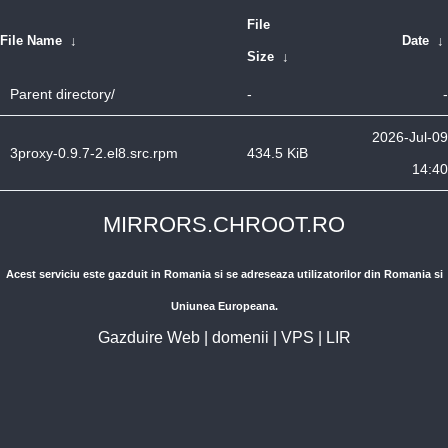
File
File Name
↓
Date
↓
Size
↓
Parent directory/
-
-
2026-Jul-09
3proxy-0.9.7-2.el8.src.rpm
434.5 KiB
14:40
MIRRORS.CHROOT.RO
Acest serviciu este gazduit in Romania si se adreseaza utilizatorilor din Romania si
Uniunea Europeana.
Gazduire Web
|
domenii
|
VPS
|
LIR