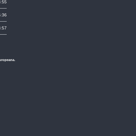
3:55
5:36
3:57
Europeana.