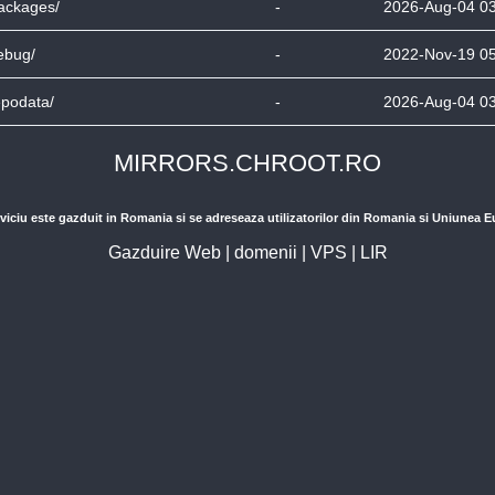
ackages/
-
2026-Aug-04 0
ebug/
-
2022-Nov-19 0
epodata/
-
2026-Aug-04 0
MIRRORS.CHROOT.RO
viciu este gazduit in Romania si se adreseaza utilizatorilor din Romania si Uniunea 
Gazduire Web
|
domenii
|
VPS
|
LIR