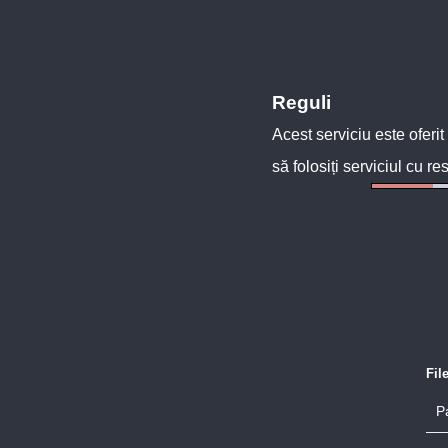
Reguli
Acest serviciu este oferit
să folosiți serviciul cu re
Fil
P