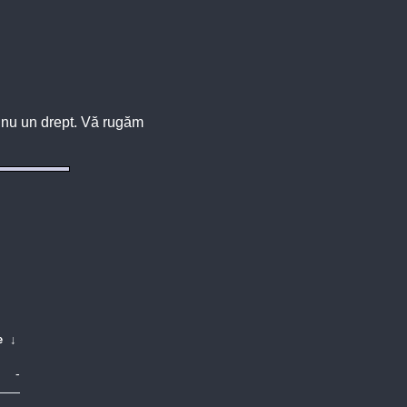
u, nu un drept. Vă rugăm
e
↓
-