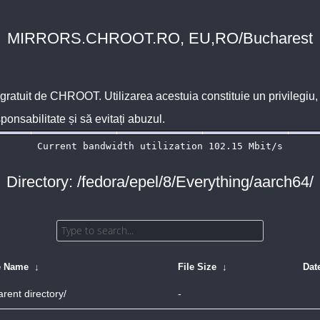
MIRRORS.CHROOT.RO, EU,RO/Bucharest
 gratuit de
CHROOT
. Utilizarea acestuia constituie un privilegi
sponsabilitate și să evitați abuzul.
Directory: /fedora/epel/8/Everything/aarch64/
e Name
↓
File Size
↓
Dat
arent directory/
-