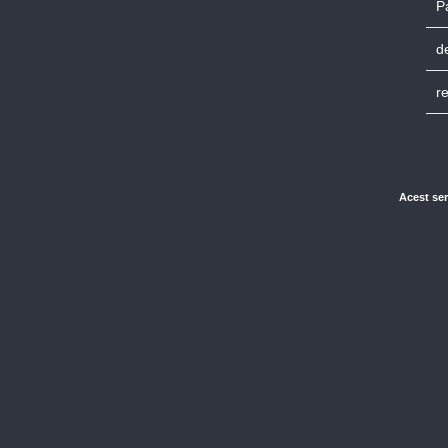
P
d
r
Acest ser