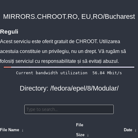
MIRRORS.CHROOT.RO, EU,RO/Bucharest
Reguli
Acest serviciu este oferit gratuit de
CHROOT
. Utilizarea
acestuia constituie un privilegiu, nu un drept. Vă rugăm să
folosiți serviciul cu responsabilitate și să evitați abuzul.
Directory: /fedora/epel/8/Modular/
File
File Name
↓
Date
↓
Size
↓