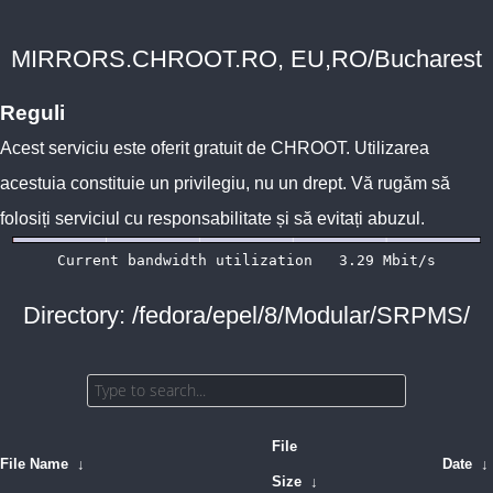
MIRRORS.CHROOT.RO, EU,RO/Bucharest
Reguli
Acest serviciu este oferit gratuit de
CHROOT
. Utilizarea
acestuia constituie un privilegiu, nu un drept. Vă rugăm să
folosiți serviciul cu responsabilitate și să evitați abuzul.
Directory: /fedora/epel/8/Modular/SRPMS/
File
File Name
↓
Date
↓
Size
↓