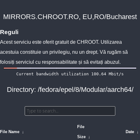
MIRRORS.CHROOT.RO, EU,RO/Bucharest
Reguli
Acest serviciu este oferit gratuit de
CHROOT
. Utilizarea
acestuia constituie un privilegiu, nu un drept. Vă rugăm să
folosiți serviciul cu responsabilitate și să evitați abuzul.
Directory: /fedora/epel/8/Modular/aarch64/
File
File Name
↓
Date
↓
Size
↓