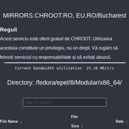
MIRRORS.CHROOT.RO, EU,RO/Bucharest
Reguli
Acest serviciu este oferit gratuit de
CHROOT
. Utilizarea
acestuia constituie un privilegiu, nu un drept. Vă rugăm să
folosiți serviciul cu responsabilitate și să evitați abuzul.
Directory: /fedora/epel/8/Modular/x86_64/
File
File Name
↓
Date
↓
Size
↓