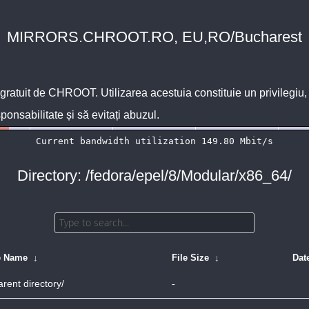
MIRRORS.CHROOT.RO, EU,RO/Bucharest
 gratuit de
CHROOT
. Utilizarea acestuia constituie un privilegi
sponsabilitate și să evitați abuzul.
Directory: /fedora/epel/8/Modular/x86_64/
e Name
↓
File Size
↓
Dat
arent directory/
-