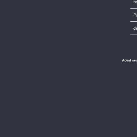
r
P
d
Acest ser