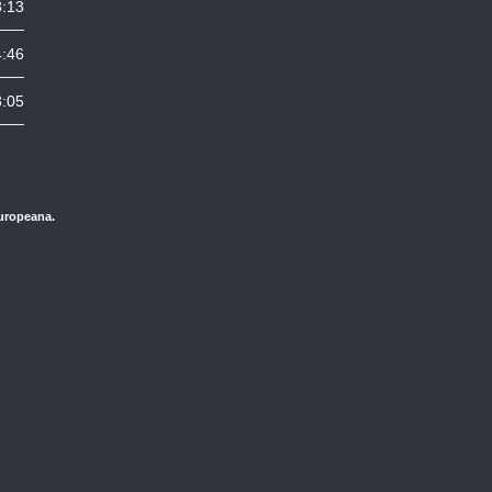
3:13
4:46
3:05
Europeana.