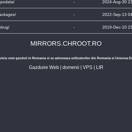
epodata/
-
2024-Aug-30 2
ackages/
-
2022-Sep-13 0
ebug/
-
2019-Dec-10 2
MIRRORS.CHROOT.RO
viciu este gazduit in Romania si se adreseaza utilizatorilor din Romania si Uniunea 
Gazduire Web
|
domenii
|
VPS
|
LIR