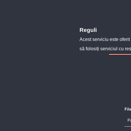
Reguli
Acest serviciu este oferit
să folosiți serviciul cu re
Fil
P