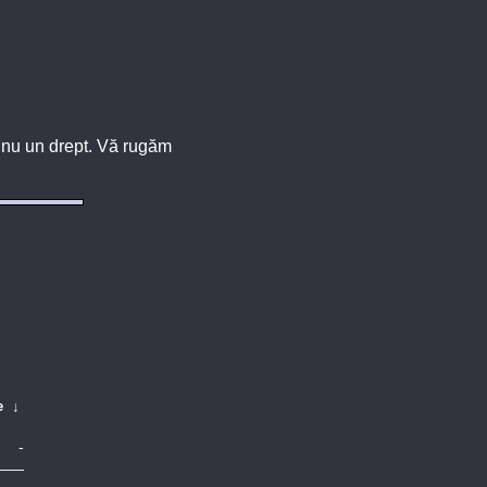
u, nu un drept. Vă rugăm
e
↓
-