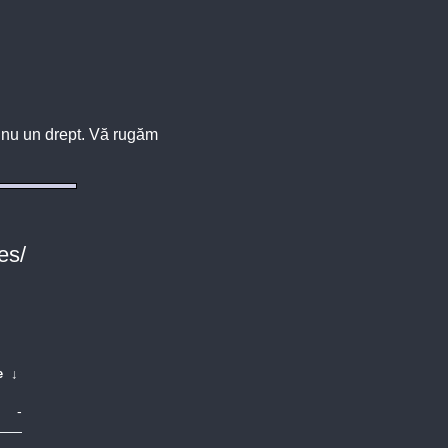
u, nu un drept. Vă rugăm
es/
e
↓
-