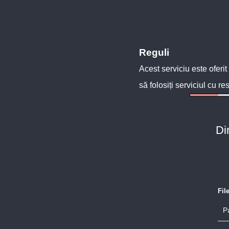
Reguli
Acest serviciu este oferit
să folosiți serviciul cu re
Di
Fil
P