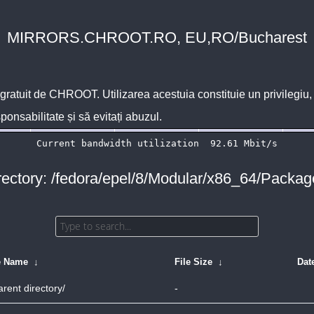
MIRRORS.CHROOT.RO, EU,RO/Bucharest
 gratuit de
CHROOT
. Utilizarea acestuia constituie un privilegi
sponsabilitate și să evitați abuzul.
rectory: /fedora/epel/8/Modular/x86_64/Packag
e Name
↓
File Size
↓
Dat
arent directory/
-