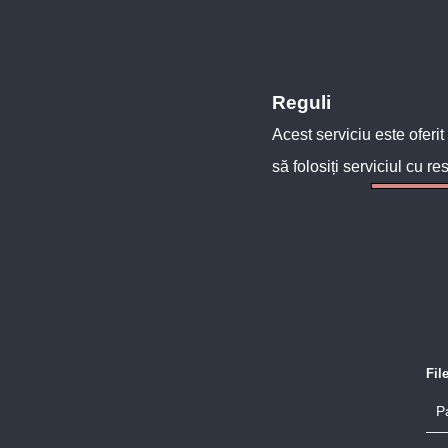
Reguli
Acest serviciu este oferit
să folosiți serviciul cu re
Fil
P