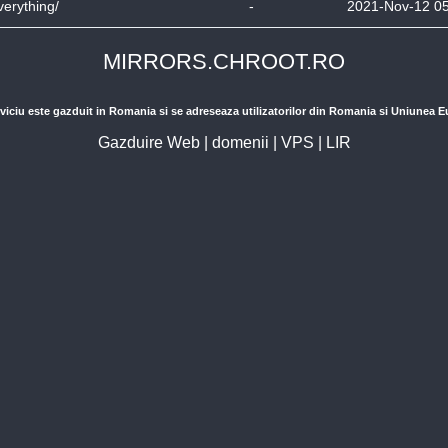
verything/
-
2021-Nov-12 0
MIRRORS.CHROOT.RO
viciu este gazduit in Romania si se adreseaza utilizatorilor din Romania si Uniunea 
Gazduire Web
|
domenii
|
VPS
|
LIR