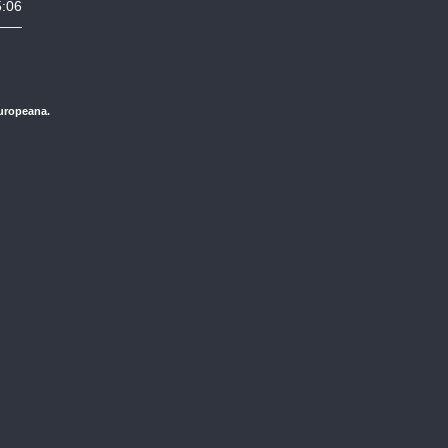
5:06
Europeana.