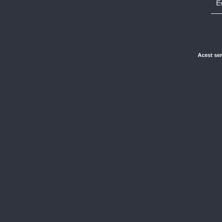
E
Acest ser