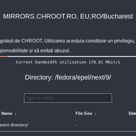
MIRRORS.CHROOT.RO, EU,RO/Bucharest
 gratuit de
CHROOT
. Utilizarea acestuia constituie un privilegi
sponsabilitate și să evitați abuzul.
Directory: /fedora/epel/next/9/
e Name
↓
File Size
↓
Dat
arent directory/
-