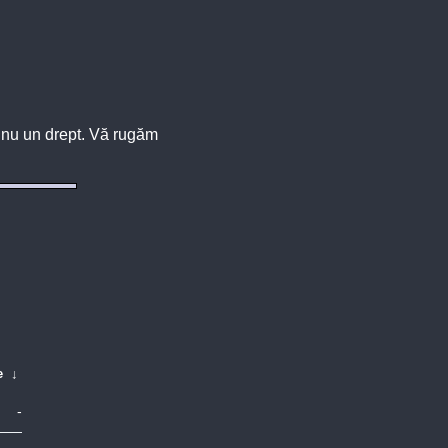
u, nu un drept. Vă rugăm
e
↓
-