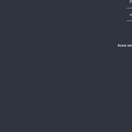
P
r
Acest ser