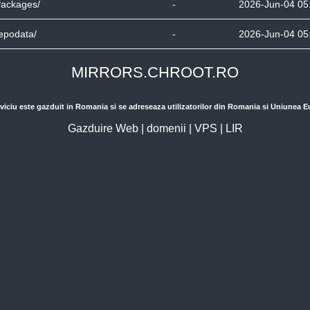
ackages/
-
2026-Jun-04 05
epodata/
-
2026-Jun-04 05
MIRRORS.CHROOT.RO
viciu este gazduit in Romania si se adreseaza utilizatorilor din Romania si Uniunea 
Gazduire Web
|
domenii
|
VPS
|
LIR