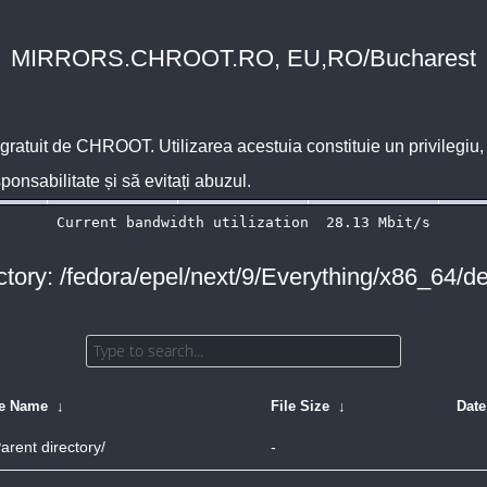
MIRRORS.CHROOT.RO, EU,RO/Bucharest
 gratuit de
CHROOT
. Utilizarea acestuia constituie un privilegi
sponsabilitate și să evitați abuzul.
ctory: /fedora/epel/next/9/Everything/x86_64/d
le Name
↓
File Size
↓
Date
arent directory/
-