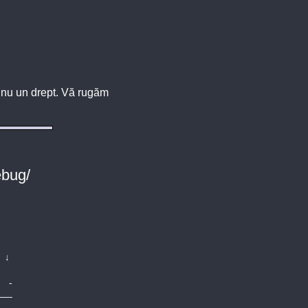
u, nu un drept. Vă rugăm
ebug/
↓
-