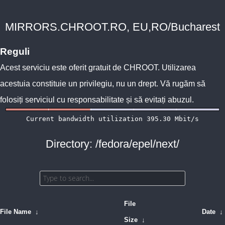
MIRRORS.CHROOT.RO, EU,RO/Bucharest
Reguli
Acest serviciu este oferit gratuit de
CHROOT
. Utilizarea
acestuia constituie un privilegiu, nu un drept. Vă rugăm să
folosiți serviciul cu responsabilitate și să evitați abuzul.
Directory: /fedora/epel/next/
File
File Name
↓
Date
↓
Size
↓