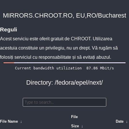
MIRRORS.CHROOT.RO, EU,RO/Bucharest
Reguli
Acest serviciu este oferit gratuit de
CHROOT
. Utilizarea
acestuia constituie un privilegiu, nu un drept. Vă rugăm să
folosiți serviciul cu responsabilitate și să evitați abuzul.
Directory: /fedora/epel/next/
File
File Name
↓
Date
↓
Size
↓