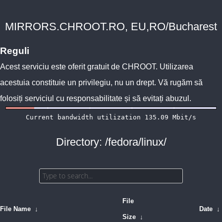
MIRRORS.CHROOT.RO, EU,RO/Bucharest
Reguli
Acest serviciu este oferit gratuit de
CHROOT
. Utilizarea
acestuia constituie un privilegiu, nu un drept. Vă rugăm să
folosiți serviciul cu responsabilitate și să evitați abuzul.
Directory: /fedora/linux/
File
File Name
↓
Date
↓
Size
↓