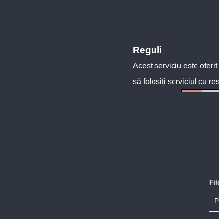
Reguli
Acest serviciu este oferit
să folosiți serviciul cu re
Fi
P