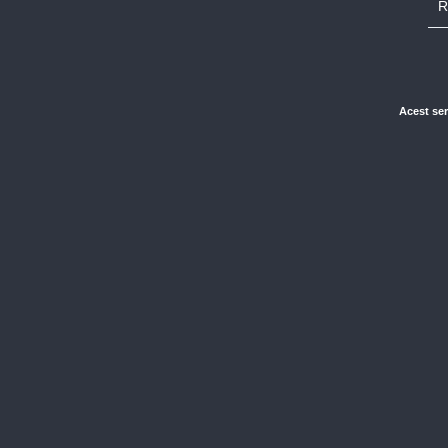
R
Acest ser