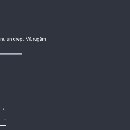
u, nu un drept. Vă rugăm
e
↓
-