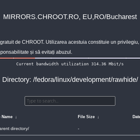
MIRRORS.CHROOT.RO, EU,RO/Bucharest
 gratuit de
CHROOT
. Utilizarea acestuia constituie un privilegi
sponsabilitate și să evitați abuzul.
Directory: /fedora/linux/development/rawhide/
e Name
↓
File Size
↓
Dat
arent directory/
-