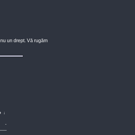
u, nu un drept. Vă rugăm
e
↓
-